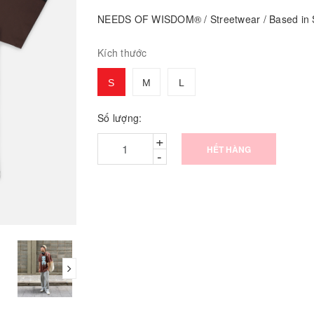
NEEDS OF WISDOM® / Streetwear / Based in S
Kích thước
S
M
L
Số lượng:
+
HẾT HÀNG
-
next