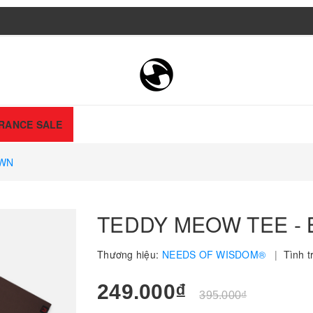
RANCE SALE
OWN
TEDDY MEOW TEE -
Thương hiệu:
NEEDS OF WISDOM®
|
Tình t
249.000₫
395.000₫