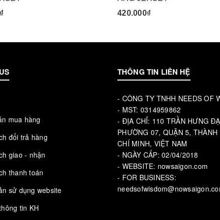
₫
420.000₫
US
THÔNG TIN LIÊN HỆ
- CÔNG TY TNHH NEEDS OF
u
- MST: 0314959862
ẫn mua hàng
- ĐỊA CHỈ: 110 TRẦN HƯNG ĐẠ
PHƯỜNG 07, QUẬN 5, THÀNH
ch đổi trả hàng
CHÍ MINH, VIỆT NAM
ch giao - nhận
- NGÀY CẤP: 02/04/2018
- WEBSITE: nowsaigon.com
ch thanh toán
- FOR BUSINESS:
needsofwisdom@nowsaigon.c
ản sử dụng website
thông tin KH