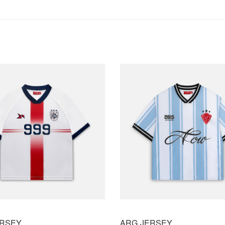
ERSEY
ARG JERSEY