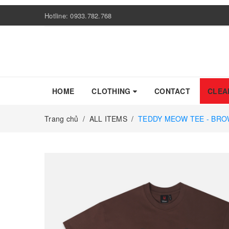
Hotline:
0933.782.768
HOME
CLOTHING
CONTACT
CLEA
Trang chủ
/
ALL ITEMS
/
TEDDY MEOW TEE - BR