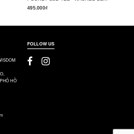
495.000₫
445.00
FOLLOW US
 WISDOM
O,
 PHỐ HỒ
om