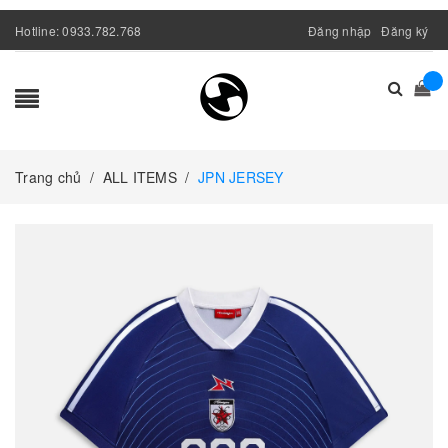
Hotline:
0933.782.768
Đăng nhập
Đăng ký
Trang chủ
/
ALL ITEMS
/
JPN JERSEY