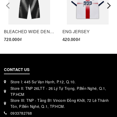
prev
BLEACHED WIDE DENIM PANTS - BLACK
ENG JERSEY
720.000₫
420.000₫
CONTACT US
Store I: 445 Sư Vạn Hạnh, P.12, Q.10.
Store II: TNP 26LTT - 26 Lý Tự Trọng, P.Bến Nghé, Q.1,
TP.HCM
Store III: TNP - Tầng B1 Vincom Đồng Khởi, 72 Lê Thánh
Tôn, P.Bến Nghé, Q.1, TP.HCM.
0933782768