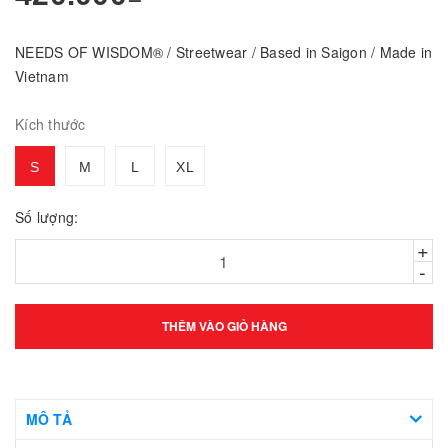
NEEDS OF WISDOM® / Streetwear / Based in Saigon / Made in
Vietnam
Kích thước
S
M
L
XL
Số lượng:
+
-
THÊM VÀO GIỎ HÀNG
MÔ TẢ