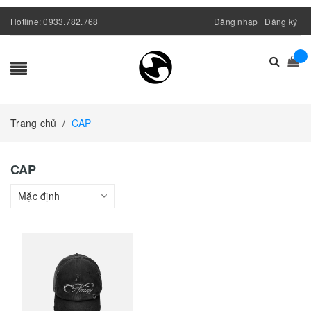
Hotline:
0933.782.768
Đăng nhập
Đăng ký
Trang chủ
/
CAP
CAP