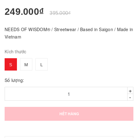
249.000₫
395.000₫
NEEDS OF WISDOM® / Streetwear / Based in Saigon / Made in
Vietnam
Kích thước
S
M
L
Số lượng:
+
-
HẾT HÀNG