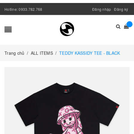
Hotline:
0933.782.768
Đăng nhập
Đăng ký
Trang chủ
/
ALL ITEMS
/
TEDDY KASSIDY TEE - BLACK