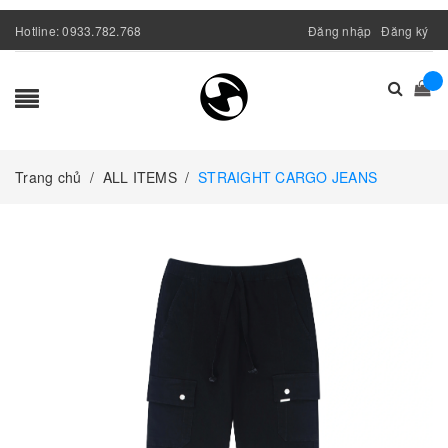
Hotline:
0933.782.768
Đăng nhập
Đăng ký
Trang chủ
/
ALL ITEMS
/
STRAIGHT CARGO JEANS