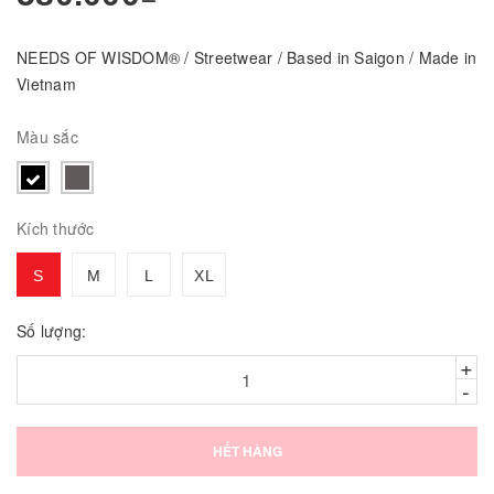
NEEDS OF WISDOM® / Streetwear / Based in Saigon / Made in
Vietnam
Màu sắc
Kích thước
S
M
L
XL
Số lượng:
+
-
HẾT HÀNG