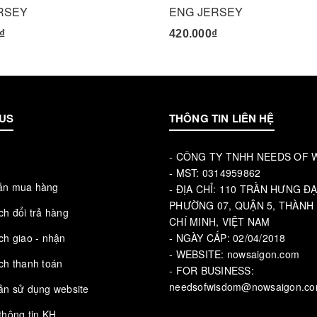
RSEY
ENG JERSEY
₫
420.000₫
US
THÔNG TIN LIÊN HỆ
- CÔNG TY TNHH NEEDS OF
u
- MST: 0314959862
ẫn mua hàng
- ĐỊA CHỈ: 110 TRẦN HƯNG ĐẠ
PHƯỜNG 07, QUẬN 5, THÀNH
ch đổi trả hàng
CHÍ MINH, VIỆT NAM
ch giao - nhận
- NGÀY CẤP: 02/04/2018
- WEBSITE: nowsaigon.com
ch thanh toán
- FOR BUSINESS:
needsofwisdom@nowsaigon.c
ản sử dụng website
thông tin KH