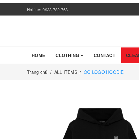
Hotline:
0933.782.768
HOME
CLOTHING
CONTACT
CLEA
Trang chủ
/
ALL ITEMS
/
OG LOGO HOODIE