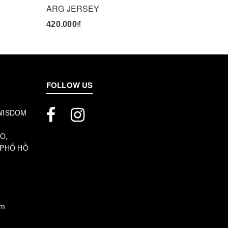
ARG JERSEY
420.000₫
495.00
FOLLOW US
 WISDOM
O,
 PHỐ HỒ
om