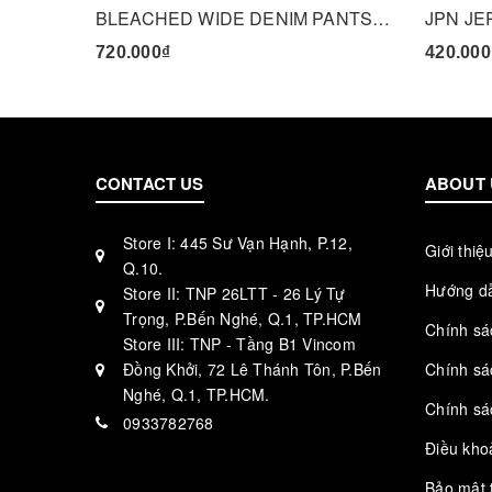
BLEACHED WIDE DENIM PANTS - BLACK
JPN JE
720.000₫
420.000
CONTACT US
ABOUT 
Store I: 445 Sư Vạn Hạnh, P.12,
Giới thiệ
Q.10.
Hướng d
Store II: TNP 26LTT - 26 Lý Tự
Trọng, P.Bến Nghé, Q.1, TP.HCM
Chính sá
Store III: TNP - Tầng B1 Vincom
Đồng Khởi, 72 Lê Thánh Tôn, P.Bến
Chính sá
Nghé, Q.1, TP.HCM.
Chính sá
0933782768
Điều kho
Bảo mật 