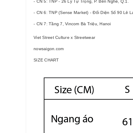
- CN 5: TNP - 26 Lý Tự Trọng, P. Bến Nghé, Q.1.
- CN 6: TNP (Sense Market) - Đối Diện Số 90 Lê La
- CN 7: Tầng 7, Vincom Bà Triệu, Hanoi
Viet Street Culture x Streetwear
nowsaigon.com
SIZE CHART