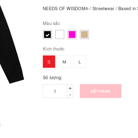
NEEDS OF WISDOM® / Streetwear / Based in S
Màu sắc
Kích thước
S
M
L
Số lượng:
+
HẾT HÀNG
-