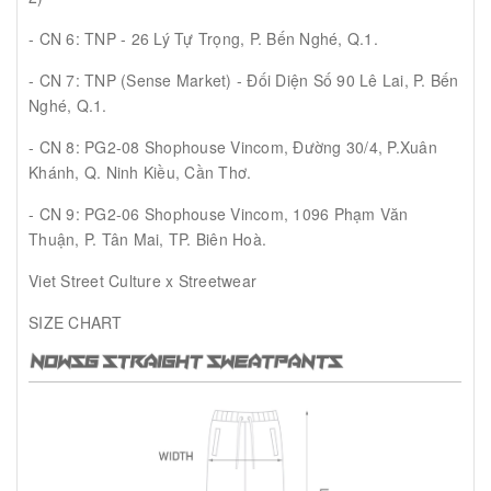
- CN 6: TNP - 26 Lý Tự Trọng, P. Bến Nghé, Q.1.
- CN 7: TNP (Sense Market) - Đối Diện Số 90 Lê Lai, P. Bến
Nghé, Q.1.
- CN 8: PG2-08 Shophouse Vincom, Đường 30/4, P.Xuân
Khánh, Q. Ninh Kiều, Cần Thơ.
- CN 9: PG2-06 Shophouse Vincom, 1096 Phạm Văn
Thuận, P. Tân Mai, TP. Biên Hoà.
Viet Street Culture x Streetwear
SIZE CHART