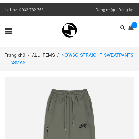
Hotline:
0933.782.768
Đăng nhập
Đăng ký
Trang chủ
/
ALL ITEMS
/
NOWSG STRAIGHT SWEATPANTS
- TASMAN