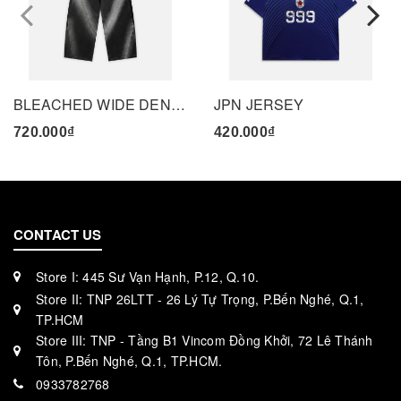
prev
BLEACHED WIDE DENIM PANTS - BLACK
JPN JERSEY
720.000₫
420.000₫
CONTACT US
Store I: 445 Sư Vạn Hạnh, P.12, Q.10.
Store II: TNP 26LTT - 26 Lý Tự Trọng, P.Bến Nghé, Q.1,
TP.HCM
Store III: TNP - Tầng B1 Vincom Đồng Khởi, 72 Lê Thánh
Tôn, P.Bến Nghé, Q.1, TP.HCM.
0933782768