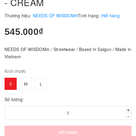
- CREAM
Thương hiệu:
NEEDS OF WISDOM®
Tình trạng:
Hết hàng
545.000₫
NEEDS OF WISDOM® / Streetwear / Based in Saigon / Made in
Vietnam
Kích thước
S
M
L
Số lượng:
+
-
HẾT HÀNG