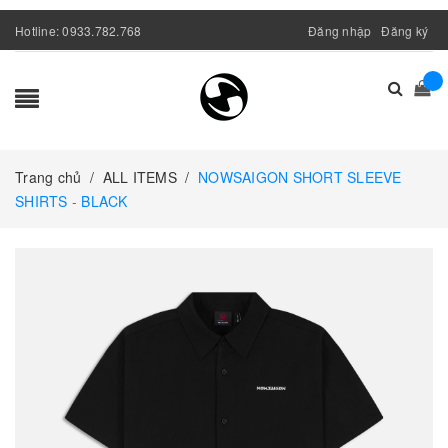
Hotline:
0933.782.768
Đăng nhập
Đăng ký
Trang chủ
/
ALL ITEMS
/
NOWSAIGON SHORT SLEEVE
SHIRTS - BLACK