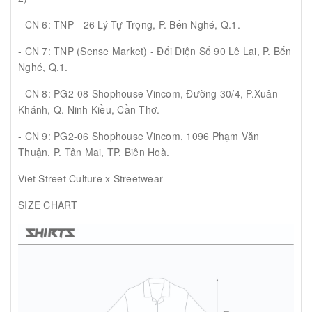
- CN 6: TNP - 26 Lý Tự Trọng, P. Bến Nghé, Q.1.
- CN 7: TNP (Sense Market) - Đối Diện Số 90 Lê Lai, P. Bến
Nghé, Q.1.
- CN 8: PG2-08 Shophouse Vincom, Đường 30/4, P.Xuân
Khánh, Q. Ninh Kiều, Cần Thơ.
- CN 9: PG2-06 Shophouse Vincom, 1096 Phạm Văn
Thuận, P. Tân Mai, TP. Biên Hoà.
Viet Street Culture x Streetwear
SIZE CHART