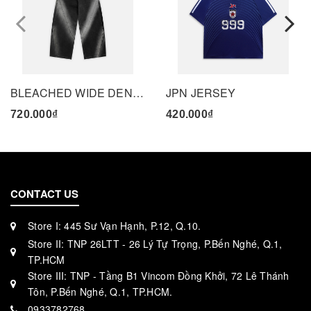
prev
BLEACHED WIDE DENIM PANTS - BLACK
JPN JERSEY
720.000₫
420.000₫
CONTACT US
Store I: 445 Sư Vạn Hạnh, P.12, Q.10.
Store II: TNP 26LTT - 26 Lý Tự Trọng, P.Bến Nghé, Q.1,
TP.HCM
Store III: TNP - Tầng B1 Vincom Đồng Khởi, 72 Lê Thánh
Tôn, P.Bến Nghé, Q.1, TP.HCM.
0933782768