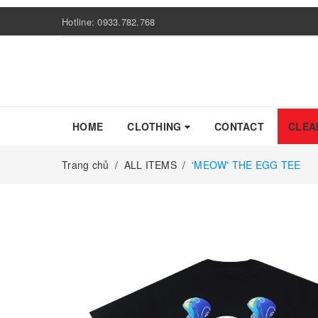
Hotline:
0933.782.768
HOME
CLOTHING
CONTACT
CLEA
Trang chủ
/
ALL ITEMS
/
'MEOW' THE EGG TEE