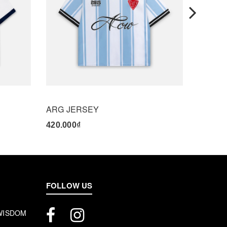
ARG JERSEY
420.000₫
495.00
FOLLOW US
 WISDOM