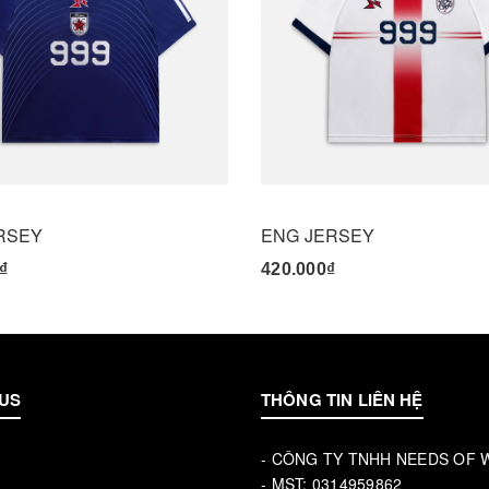
RSEY
ENG JERSEY
₫
420.000₫
US
THÔNG TIN LIÊN HỆ
- CÔNG TY TNHH NEEDS OF
u
- MST: 0314959862