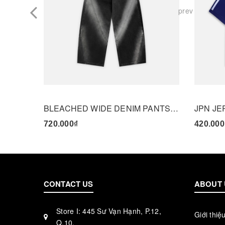
prev
BLEACHED WIDE DENIM PANTS - BLACK
JPN JE
720.000₫
420.000
CONTACT US
ABOUT 
Store I: 445 Sư Vạn Hạnh, P.12,
Giới thiệ
Q.10.