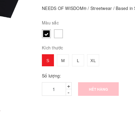
NEEDS OF WISDOM® / Streetwear / Based in S
Màu sắc
Kích thước
S
M
L
XL
Số lượng:
+
HẾT HÀNG
-