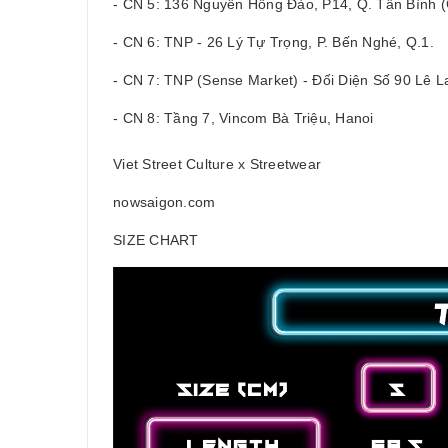
- CN 5: 136 Nguyễn Hồng Đào, P14, Q. Tân Bình
- CN 6: TNP - 26 Lý Tự Trọng, P. Bến Nghé, Q.1.
- CN 7: TNP (Sense Market) - Đối Diện Số 90 Lê La
- CN 8: Tầng 7, Vincom Bà Triệu, Hanoi
Viet Street Culture x Streetwear
nowsaigon.com
SIZE CHART