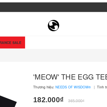
RANCE SALE
'MEOW' THE EGG TE
Thương hiệu:
NEEDS OF WISDOM®
|
Tình t
182.000₫
365.000₫