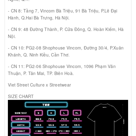
- CN 8: Tầng 7, Vincom Bà Triệu, 91 Bà Triệu, P.Lê Đại
Hành, Q.Hai Bà Trưng, Hà Nội.
- CN 9: 48 Đường Thành, P. Cửa Đông, Q. Hoàn Kiếm, Hà
Nội.
- CN 10: PG2-08 Shophouse Vincom, Đường 30/4, P.Xuân
Khánh, Q. Ninh Kiều, Cần Thơ.
- CN 11: PG2-06 Shophouse Vincom, 1096 Phạm Văn
Thuận, P. Tân Mai, TP. Biên Hoà.
Viet Street Culture x Streetwear
SIZE CHART