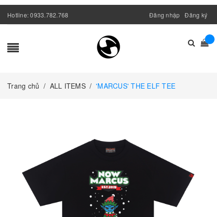
Hotline:
0933.782.768
Đăng nhập
Đăng ký
Trang chủ
/
ALL ITEMS
/
'MARCUS' THE ELF TEE