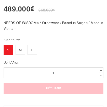
489.000₫
968.000₫
NEEDS OF WISDOM® / Streetwear / Based in Saigon / Made in
Vietnam
Kích thước
S
M
L
Số lượng:
+
-
HẾT HÀNG