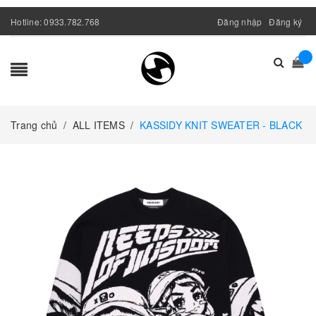
Hotline:
0933.782.768
Đăng nhập
Đăng ký
Trang chủ
/
ALL ITEMS
/
KASSIDY KNIT SWEATER - BLACK