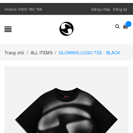
Hotline:
0933.782.768
Đăng nhập
Đăng ký
Trang chủ
/
ALL ITEMS
/
GLOWING LOGO TEE - BLACK