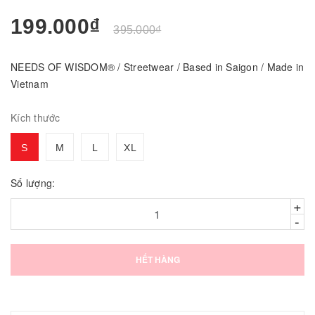
199.000₫
395.000₫
NEEDS OF WISDOM® / Streetwear / Based in Saigon / Made in
Vietnam
Kích thước
S
M
L
XL
Số lượng:
+
-
HẾT HÀNG