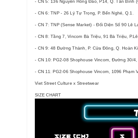
- CN 5: 136 Nguyễn Hồng Đào, P14, Q. Tân Bình
- CN 6: TNP - 26 Lý Tự Trọng, P. Bến Nghé, Q.1.
- CN 7: TNP (Sense Market) - Đối Diện Số 90 Lê La
- CN 8: Tầng 7, Vincom Bà Triệu, 91 Bà Triệu, P.L
- CN 9: 48 Đường Thành, P. Cửa Đông, Q. Hoàn Ki
- CN 10: PG2-08 Shophouse Vincom, Đường 30/4, 
- CN 11: PG2-06 Shophouse Vincom, 1096 Phạm Vă
Viet Street Culture x Streetwear
SIZE CHART