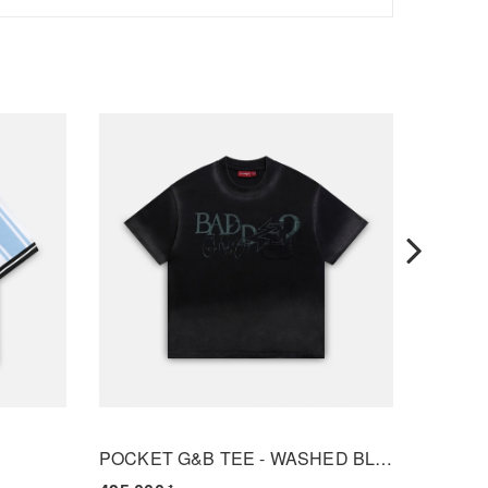
POCKET G&B TEE - WASHED BLACK
DDL TE