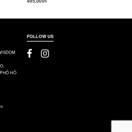
495.000₫
445.00
FOLLOW US
 WISDOM
O,
 PHỐ HỒ
om