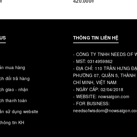
₫
420.000₫
US
THÔNG TIN LIÊN HỆ
- CÔNG TY TNHH NEEDS OF
u
- MST: 0314959862
ẫn mua hàng
- ĐỊA CHỈ: 110 TRẦN HƯNG ĐẠ
PHƯỜNG 07, QUẬN 5, THÀNH
ch đổi trả hàng
CHÍ MINH, VIỆT NAM
ch giao - nhận
- NGÀY CẤP: 02/04/2018
- WEBSITE: nowsaigon.com
ch thanh toán
- FOR BUSINESS:
needsofwisdom@nowsaigon.c
ản sử dụng website
thông tin KH