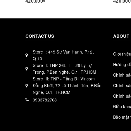
420.000₫
420.000
CONTACT US
ABOUT 
Store I: 445 Sư Vạn Hạnh, P.12,
Giới thiệ
Q.10.
Hướng d
Store II: TNP 26LTT - 26 Lý Tự
Trọng, P.Bến Nghé, Q.1, TP.HCM
Chính sá
Store III: TNP - Tầng B1 Vincom
Đồng Khởi, 72 Lê Thánh Tôn, P.Bến
Chính sá
Nghé, Q.1, TP.HCM.
Chính sá
0933782768
Điều kho
Bảo mật 