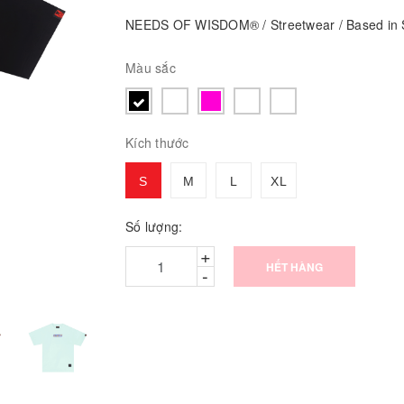
NEEDS OF WISDOM® / Streetwear / Based in S
Màu sắc
Kích thước
S
M
L
XL
Số lượng:
+
HẾT HÀNG
-