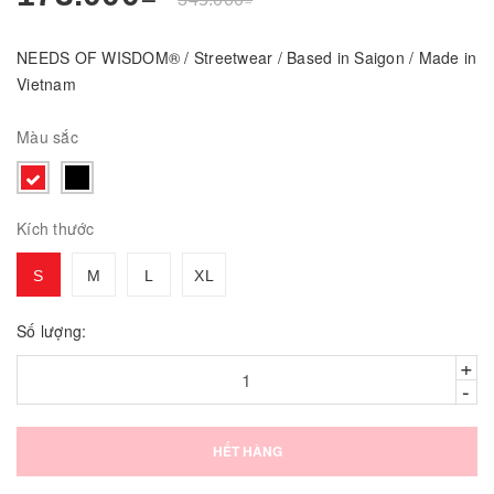
NEEDS OF WISDOM® / Streetwear / Based in Saigon / Made in
Vietnam
Màu sắc
Kích thước
S
M
L
XL
Số lượng:
+
-
HẾT HÀNG