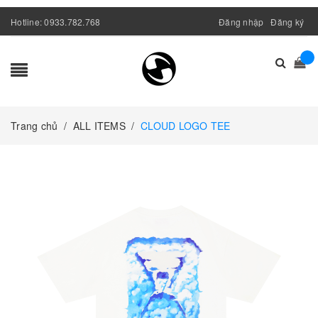
Hotline:
0933.782.768
Đăng nhập
Đăng ký
Trang chủ
/
ALL ITEMS
/
CLOUD LOGO TEE