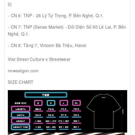
2)
- CN 6: TNP - 26 Lý Tự Trọng, P. Bến Nghé, Q.1.
- CN 7: TNP (Sense Market) - Đối Diện Số 90 Lê Lai, P. Bến
Nghé, Q.1.
- CN 8: Tầng 7, Vincom Bà Triệu, Hanoi
Viet Street Culture x Streetwear
nowsaigon.com
SIZE CHART