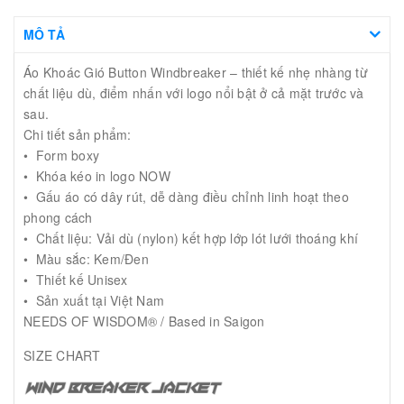
MÔ TẢ
Áo Khoác Gió Button Windbreaker – thiết kế nhẹ nhàng từ
chất liệu dù, điểm nhấn với logo nổi bật ở cả mặt trước và
sau.
Chi tiết sản phẩm:
• Form boxy
• Khóa kéo in logo NOW
• Gấu áo có dây rút, dễ dàng điều chỉnh linh hoạt theo
phong cách
• Chất liệu: Vải dù (nylon) kết hợp lớp lót lưới thoáng khí
• Màu sắc: Kem/Đen
• Thiết kế Unisex
• Sản xuất tại Việt Nam
NEEDS OF WISDOM® / Based in Saigon
SIZE CHART