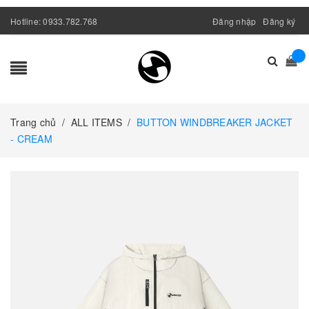
Hotline:
0933.782.768
Đăng nhập
Đăng ký
Trang chủ
/
ALL ITEMS
/
BUTTON WINDBREAKER JACKET
- CREAM