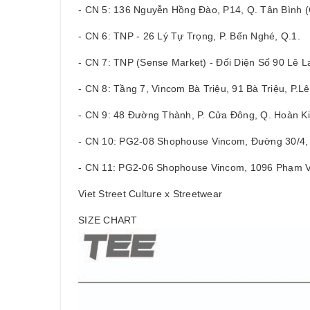
- CN 5: 136 Nguyễn Hồng Đào, P14, Q. Tân Bình
- CN 6: TNP - 26 Lý Tự Trọng, P. Bến Nghé, Q.1.
- CN 7: TNP (Sense Market) - Đối Diện Số 90 Lê La
- CN 8: Tầng 7, Vincom Bà Triệu, 91 Bà Triệu, P.L
- CN 9: 48 Đường Thành, P. Cửa Đông, Q. Hoàn Ki
- CN 10: PG2-08 Shophouse Vincom, Đường 30/4, 
- CN 11: PG2-06 Shophouse Vincom, 1096 Phạm Vă
Viet Street Culture x Streetwear
SIZE CHART