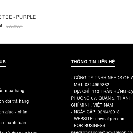
E TEE - PURPLE
₫
395.000₫
US
THÔNG TIN LIÊN HỆ
- CÔNG TY TNHH NEEDS OF
u
- MST: 0314959862
ẫn mua hàng
- ĐỊA CHỈ: 110 TRẦN HƯNG ĐẠ
PHƯỜNG 07, QUẬN 5, THÀNH
ch đổi trả hàng
CHÍ MINH, VIỆT NAM
ch giao - nhận
- NGÀY CẤP: 02/04/2018
- WEBSITE: nowsaigon.com
ch thanh toán
- FOR BUSINESS:
needsofwisdom@nowsaigon.c
ản sử dụng website