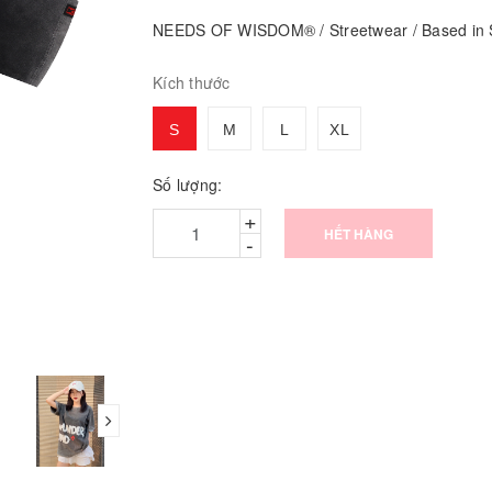
NEEDS OF WISDOM® / Streetwear / Based in S
Kích thước
S
M
L
XL
Số lượng:
+
HẾT HÀNG
-
next