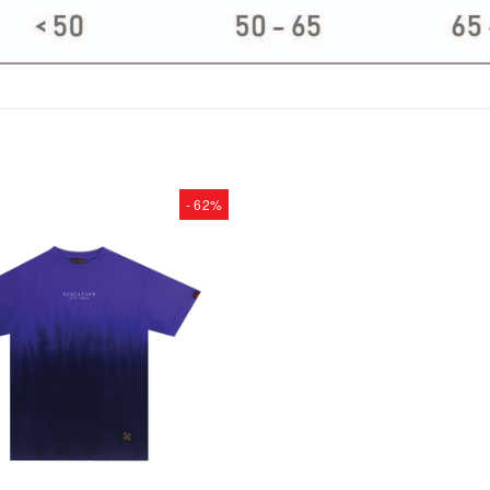
- 62%