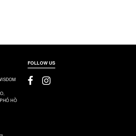
FOLLOW US
 WISDOM
O,
 PHỐ HỒ
om