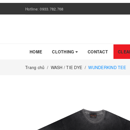
Hotline:
0933.782.768
HOME
CLOTHING
CONTACT
CLEA
Trang chủ
/
WASH / TIE DYE
/
WUNDERKIND TEE