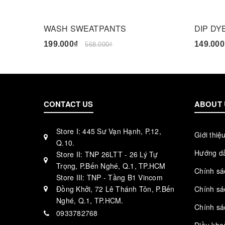
WASH SWEATPANTS
DIP DY
199.000₫
149.000
568.000₫
CONTACT US
ABOUT 
Store I: 445 Sư Vạn Hạnh, P.12,
Giới thiệ
Q.10.
Hướng d
Store II: TNP 26LTT - 26 Lý Tự
Trọng, P.Bến Nghé, Q.1, TP.HCM
Chính sá
Store III: TNP - Tầng B1 Vincom
Đồng Khởi, 72 Lê Thánh Tôn, P.Bến
Chính sá
Nghé, Q.1, TP.HCM.
Chính sá
0933782768
Điều kho