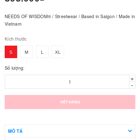
NEEDS OF WISDOM® / Streetwear / Based in Saigon / Made in
Vietnam
Kích thước
S
M
L
XL
Số lượng:
+
-
HẾT HÀNG
MÔ TẢ