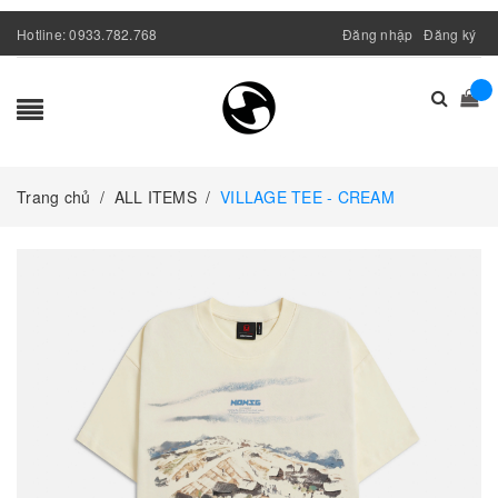
Hotline:
0933.782.768
Đăng nhập
Đăng ký
Trang chủ
/
ALL ITEMS
/
VILLAGE TEE - CREAM