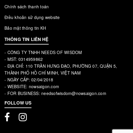
Chính sách thanh toán
Điều khoản sử dụng website
Bảo mật thông tin KH
THÔNG TIN LIÊN HỆ
- CÔNG TY TNHH NEEDS OF WISDOM
- MST: 0314959862
- ĐỊA CHỈ: 110 TRẦN HƯNG ĐẠO, PHƯỜNG 07, QUẬN 5,
THÀNH PHỐ HỒ CHÍ MINH, VIỆT NAM
- NGÀY CẤP: 02/04/2018
- WEBSITE: nowsaigon.com
- FOR BUSINESS: needsofwisdom@nowsaigon.com
FOLLOW US