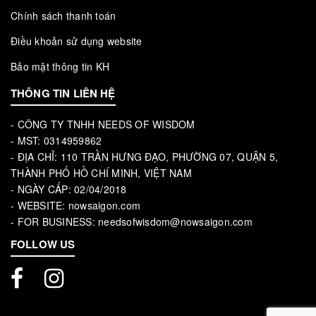
Chính sách thanh toán
Điều khoản sử dụng website
Bảo mật thông tin KH
THÔNG TIN LIÊN HỆ
- CÔNG TY TNHH NEEDS OF WISDOM
- MST: 0314959862
- ĐỊA CHỈ: 110 TRẦN HƯNG ĐẠO, PHƯỜNG 07, QUẬN 5,
THÀNH PHỐ HỒ CHÍ MINH, VIỆT NAM
- NGÀY CẤP: 02/04/2018
- WEBSITE: nowsaigon.com
- FOR BUSINESS: needsofwisdom@nowsaigon.com
FOLLOW US