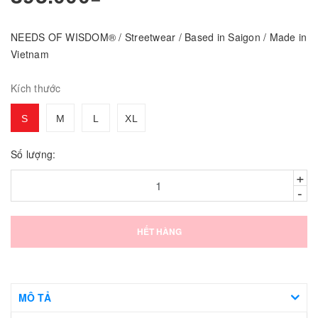
NEEDS OF WISDOM® / Streetwear / Based in Saigon / Made in
Vietnam
Kích thước
S
M
L
XL
Số lượng:
+
-
HẾT HÀNG
MÔ TẢ