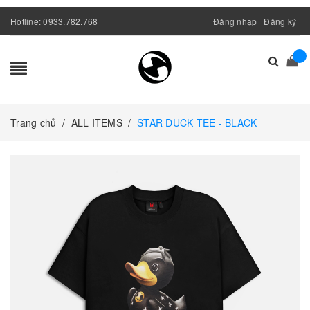
Hotline:
0933.782.768
Đăng nhập
Đăng ký
Trang chủ
/
ALL ITEMS
/
STAR DUCK TEE - BLACK