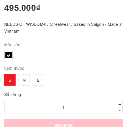
495.000₫
NEEDS OF WISDOM® / Streetwear / Based in Saigon / Made in
Vietnam
Màu sắc
Kích thước
S
M
L
Số lượng:
+
-
HẾT HÀNG