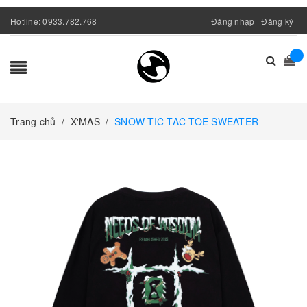
Hotline:
0933.782.768
Đăng nhập
Đăng ký
Trang chủ
/
X'MAS
/
SNOW TIC-TAC-TOE SWEATER