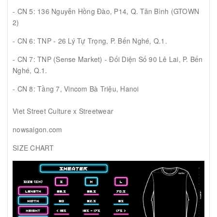
- CN 5: 136 Nguyễn Hồng Đào, P14, Q. Tân Bình (GTOWN
2)
- CN 6: TNP - 26 Lý Tự Trọng, P. Bến Nghé, Q.1.
- CN 7: TNP (Sense Market) - Đối Diện Số 90 Lê Lai, P. Bến
Nghé, Q.1.
- CN 8: Tầng 7, Vincom Bà Triệu, Hanoi
Viet Street Culture x Streetwear
nowsaigon.com
SIZE CHART