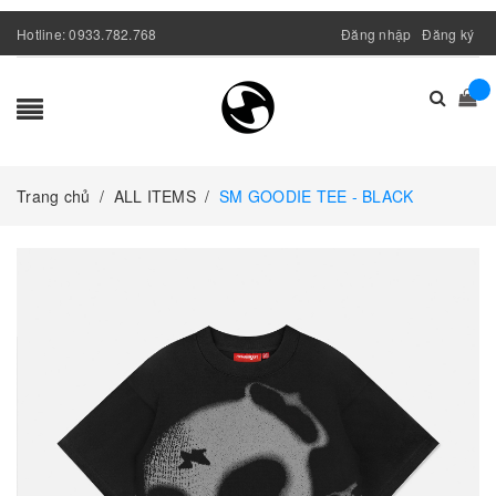
Hotline:
0933.782.768
Đăng nhập
Đăng ký
Trang chủ
/
ALL ITEMS
/
SM GOODIE TEE - BLACK