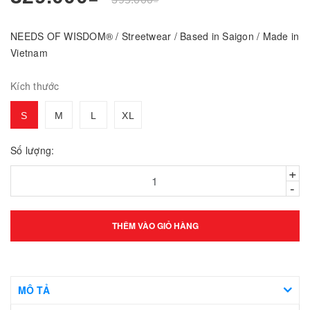
NEEDS OF WISDOM® / Streetwear / Based in Saigon / Made in
Vietnam
Kích thước
S
M
L
XL
Số lượng:
+
-
THÊM VÀO GIỎ HÀNG
MÔ TẢ