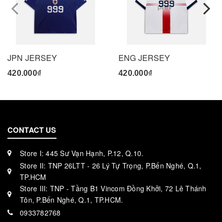
prev
JPN JERSEY
ENG JERSEY
420.000₫
420.000₫
CONTACT US
Store I: 445 Sư Vạn Hạnh, P.12, Q.10.
Store II: TNP 26LTT - 26 Lý Tự Trọng, P.Bến Nghé, Q.1,
TP.HCM
Store III: TNP - Tầng B1 Vincom Đồng Khởi, 72 Lê Thánh
Tôn, P.Bến Nghé, Q.1, TP.HCM.
0933782768