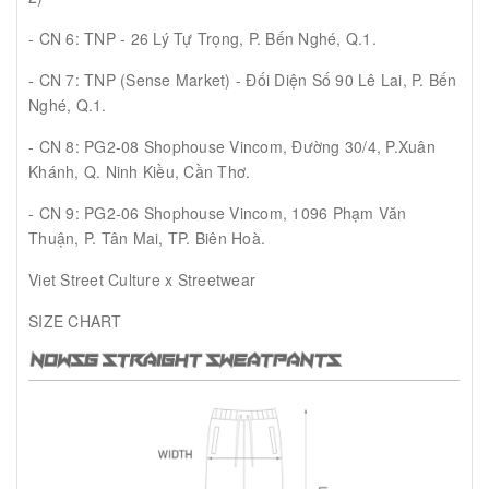
- CN 6: TNP - 26 Lý Tự Trọng, P. Bến Nghé, Q.1.
- CN 7: TNP (Sense Market) - Đối Diện Số 90 Lê Lai, P. Bến
Nghé, Q.1.
- CN 8: PG2-08 Shophouse Vincom, Đường 30/4, P.Xuân
Khánh, Q. Ninh Kiều, Cần Thơ.
- CN 9: PG2-06 Shophouse Vincom, 1096 Phạm Văn
Thuận, P. Tân Mai, TP. Biên Hoà.
Viet Street Culture x Streetwear
SIZE CHART