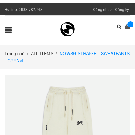
Hotline:
0933.782.768
Đăng nhập
Đăng ký
Trang chủ
/
ALL ITEMS
/
NOWSG STRAIGHT SWEATPANTS
- CREAM