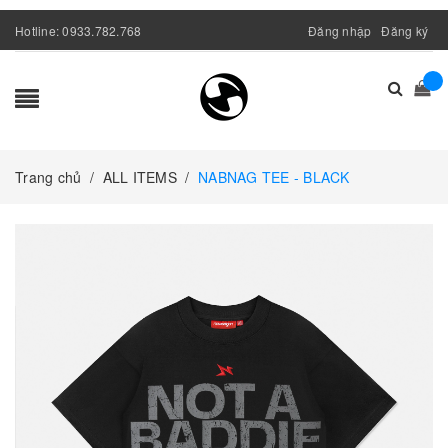
Hotline:
0933.782.768
Đăng nhập
Đăng ký
Trang chủ
/
ALL ITEMS
/
NABNAG TEE - BLACK