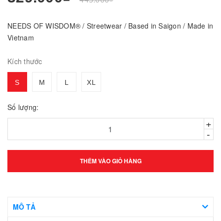
NEEDS OF WISDOM® / Streetwear / Based in Saigon / Made in
Vietnam
Kích thước
S
M
L
XL
Số lượng:
+
-
THÊM VÀO GIỎ HÀNG
MÔ TẢ