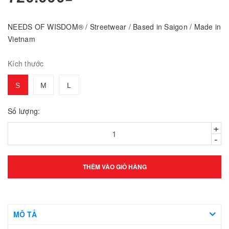
NEEDS OF WISDOM® / Streetwear / Based in Saigon / Made in
Vietnam
Kích thước
S
M
L
Số lượng:
+
-
THÊM VÀO GIỎ HÀNG
MÔ TẢ