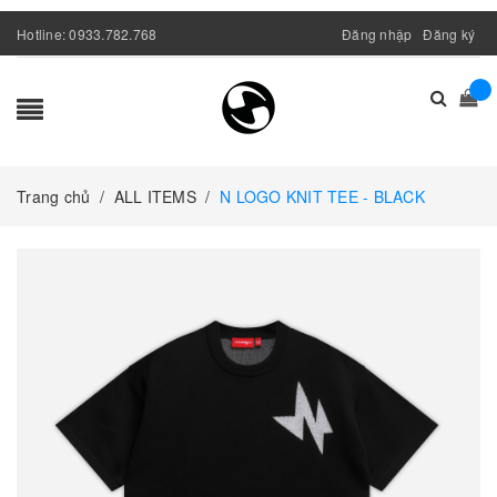
Hotline:
0933.782.768
Đăng nhập
Đăng ký
Trang chủ
/
ALL ITEMS
/
N LOGO KNIT TEE - BLACK