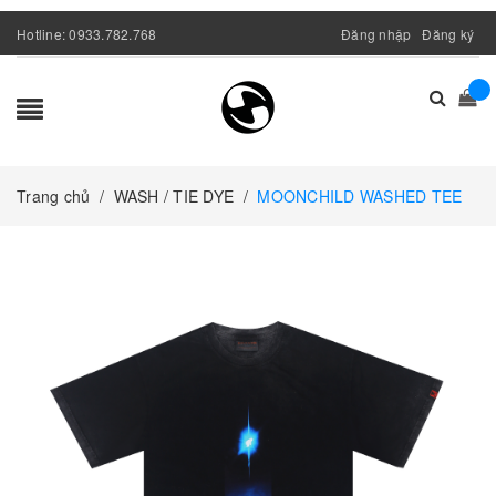
Hotline:
0933.782.768
Đăng nhập
Đăng ký
Trang chủ
/
WASH / TIE DYE
/
MOONCHILD WASHED TEE