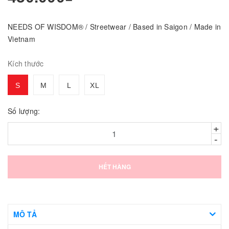
NEEDS OF WISDOM® / Streetwear / Based in Saigon / Made in
Vietnam
Kích thước
S
M
L
XL
Số lượng:
+
-
HẾT HÀNG
MÔ TẢ