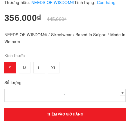
Thương hiệu:
NEEDS OF WISDOM®
Tình trạng:
Còn hàng
356.000₫
445.000₫
NEEDS OF WISDOM® / Streetwear / Based in Saigon / Made in
Vietnam
Kích thước
S
M
L
XL
Số lượng:
+
-
THÊM VÀO GIỎ HÀNG