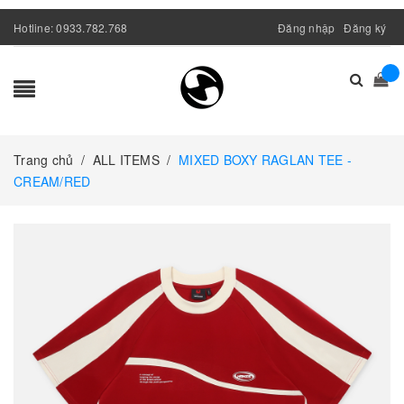
Hotline:
0933.782.768
Đăng nhập
Đăng ký
Trang chủ
/
ALL ITEMS
/
MIXED BOXY RAGLAN TEE -
CREAM/RED