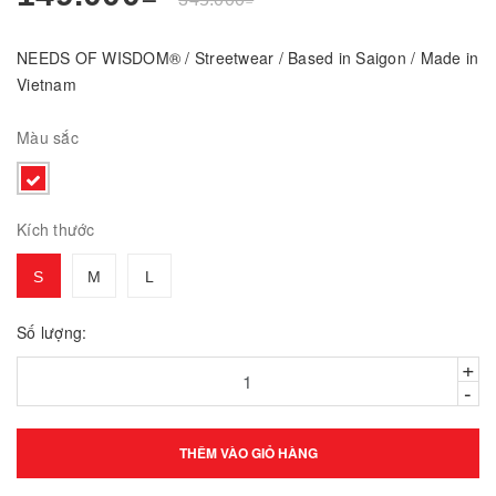
NEEDS OF WISDOM® / Streetwear / Based in Saigon / Made in
Vietnam
Màu sắc
Kích thước
S
M
L
Số lượng:
+
-
THÊM VÀO GIỎ HÀNG