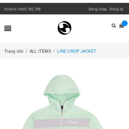
Hotline:
0933.782.768
Đăng nhập
Đăng ký
Trang chủ
/
ALL ITEMS
/
LINE CROP JACKET