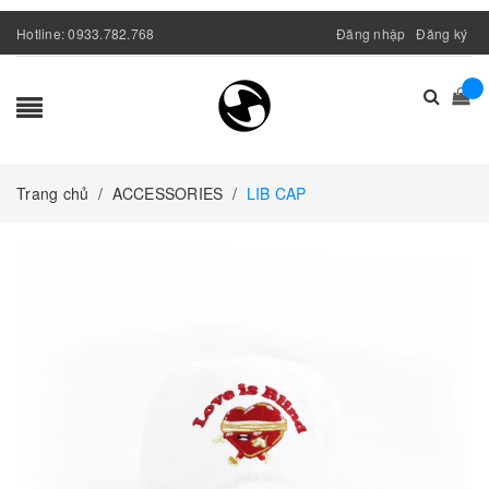
Hotline:
0933.782.768
Đăng nhập
Đăng ký
Trang chủ
/
ACCESSORIES
/
LIB CAP