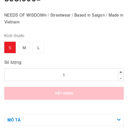
NEEDS OF WISDOM® / Streetwear / Based in Saigon / Made in
Vietnam
Kích thước
S
M
L
Số lượng:
+
-
HẾT HÀNG
MÔ TẢ