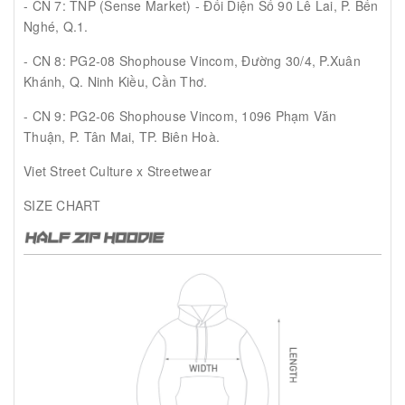
- CN 7: TNP (Sense Market) - Đối Diện Số 90 Lê Lai, P. Bến
Nghé, Q.1.
- CN 8: PG2-08 Shophouse Vincom, Đường 30/4, P.Xuân
Khánh, Q. Ninh Kiều, Cần Thơ.
- CN 9: PG2-06 Shophouse Vincom, 1096 Phạm Văn
Thuận, P. Tân Mai, TP. Biên Hoà.
Viet Street Culture x Streetwear
SIZE CHART