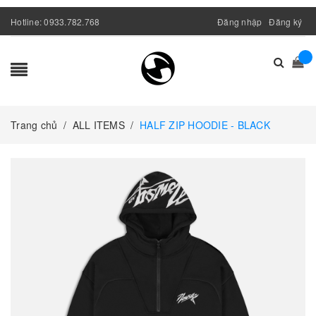
Hotline:
0933.782.768
Đăng nhập
Đăng ký
Trang chủ
/
ALL ITEMS
/
HALF ZIP HOODIE - BLACK