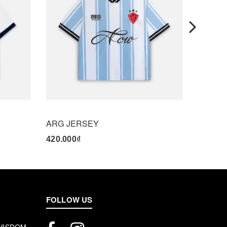
ARG JERSEY
420.000₫
495.00
FOLLOW US
 WISDOM