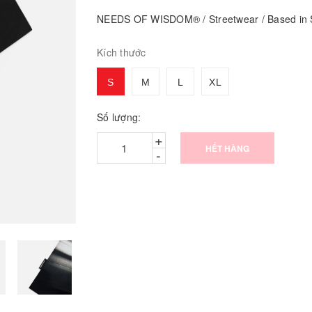
NEEDS OF WISDOM® / Streetwear / Based in S
Kích thước
S
M
L
XL
Số lượng:
+
HẾT HÀNG
-