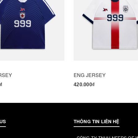
RSEY
ENG JERSEY
₫
420.000₫
US
THÔNG TIN LIÊN HỆ
- CÔNG TY TNHH NEEDS OF