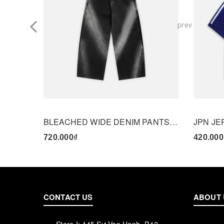
prev
BLEACHED WIDE DENIM PANTS - BLACK
JPN JE
720.000₫
420.000
CONTACT US
ABOUT 
Store I: 445 Sư Vạn Hạnh, P.12,