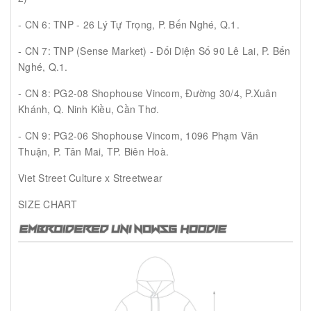
- CN 6: TNP - 26 Lý Tự Trọng, P. Bến Nghé, Q.1.
- CN 7: TNP (Sense Market) - Đối Diện Số 90 Lê Lai, P. Bến
Nghé, Q.1.
- CN 8: PG2-08 Shophouse Vincom, Đường 30/4, P.Xuân
Khánh, Q. Ninh Kiều, Cần Thơ.
- CN 9: PG2-06 Shophouse Vincom, 1096 Phạm Văn
Thuận, P. Tân Mai, TP. Biên Hoà.
Viet Street Culture x Streetwear
SIZE CHART