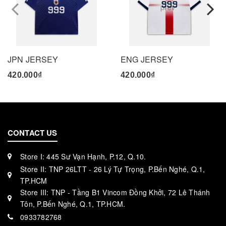
prev
JPN JERSEY
ENG JERSEY
420.000₫
420.000₫
CONTACT US
Store I: 445 Sư Vạn Hạnh, P.12, Q.10.
Store II: TNP 26LTT - 26 Lý Tự Trọng, P.Bến Nghé, Q.1,
TP.HCM
Store III: TNP - Tầng B1 Vincom Đồng Khởi, 72 Lê Thánh
Tôn, P.Bến Nghé, Q.1, TP.HCM.
0933782768