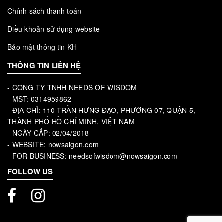
Chính sách thanh toán
Điều khoản sử dụng website
Bảo mật thông tin KH
THÔNG TIN LIÊN HỆ
- CÔNG TY TNHH NEEDS OF WISDOM
- MST: 0314959862
- ĐỊA CHỈ: 110 TRẦN HƯNG ĐẠO, PHƯỜNG 07, QUẬN 5,
THÀNH PHỐ HỒ CHÍ MINH, VIỆT NAM
- NGÀY CẤP: 02/04/2018
- WEBSITE: nowsaigon.com
- FOR BUSINESS: needsofwisdom@nowsaigon.com
FOLLOW US