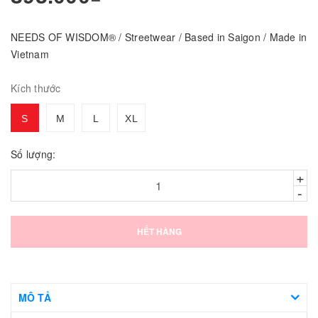
NEEDS OF WISDOM® / Streetwear / Based in Saigon / Made in
Vietnam
Kích thước
S
M
L
XL
Số lượng:
+
-
HẾT HÀNG
MÔ TẢ