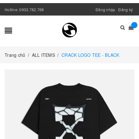
Hotline:
0933.782.768
Đăng nhập
Đăng ký
Trang chủ
/
ALL ITEMS
/
CRACK LOGO TEE - BLACK