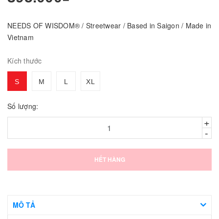
NEEDS OF WISDOM® / Streetwear / Based in Saigon / Made in
Vietnam
Kích thước
S
M
L
XL
Số lượng:
+
-
HẾT HÀNG
MÔ TẢ