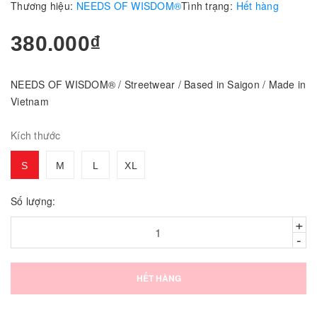
Thương hiệu:
NEEDS OF WISDOM®
Tình trạng:
Hết hàng
380.000₫
NEEDS OF WISDOM® / Streetwear / Based in Saigon / Made in
Vietnam
Kích thước
S
M
L
XL
Số lượng:
+
-
HẾT HÀNG