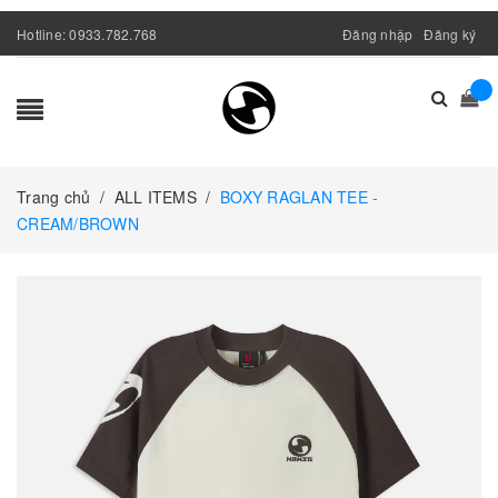
Hotline:
0933.782.768
Đăng nhập
Đăng ký
Trang chủ
/
ALL ITEMS
/
BOXY RAGLAN TEE -
CREAM/BROWN