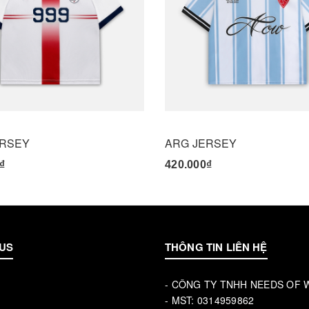
ERSEY
ARG JERSEY
₫
420.000₫
US
THÔNG TIN LIÊN HỆ
- CÔNG TY TNHH NEEDS OF
u
- MST: 0314959862