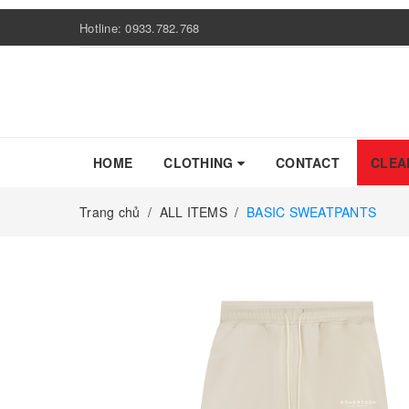
Hotline:
0933.782.768
HOME
CLOTHING
CONTACT
CLEA
Trang chủ
/
ALL ITEMS
/
BASIC SWEATPANTS