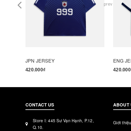
prev
JPN JERSEY
ENG J
420.000₫
420.000
CONTACT US
ABOUT 
Store I: 445 Sư Vạn Hạnh, P.12,
Giới thiệ
Q.10.