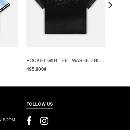
POCKET G&B TEE - WASHED BLACK
DDL TE
495.000₫
445.00
FOLLOW US
 WISDOM