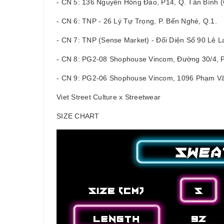
- CN 5: 136 Nguyễn Hồng Đào, P14, Q. Tân Bình
- CN 6: TNP - 26 Lý Tự Trọng, P. Bến Nghé, Q.1.
- CN 7: TNP (Sense Market) - Đối Diện Số 90 Lê La
- CN 8: PG2-08 Shophouse Vincom, Đường 30/4, P
- CN 9: PG2-06 Shophouse Vincom, 1096 Phạm Văn
Viet Street Culture x Streetwear
SIZE CHART