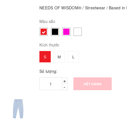
NEEDS OF WISDOM® / Streetwear / Based in S
Màu sắc
Kích thước
S
M
L
Số lượng:
+
HẾT HÀNG
-